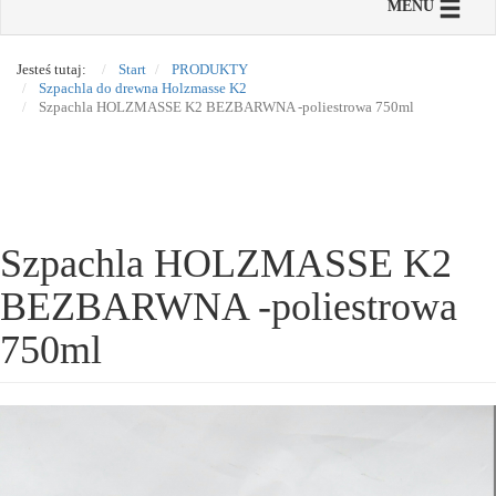
Toggle n
MENU
Jesteś tutaj:
Start
PRODUKTY
Szpachla do drewna Holzmasse K2
Szpachla HOLZMASSE K2 BEZBARWNA -poliestrowa 750ml
Szpachla HOLZMASSE K2
BEZBARWNA -poliestrowa
750ml