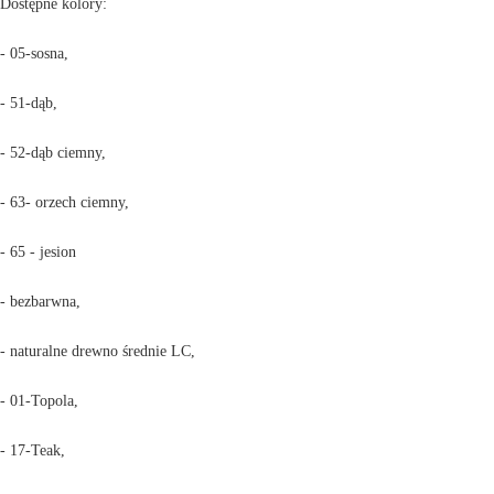
Dostępne kolory:
- 05-sosna,
- 51-dąb,
- 52-dąb ciemny,
- 63- orzech ciemny,
- 65 - jesion
- bezbarwna,
- naturalne drewno średnie LC,
- 01-Topola,
- 17-Teak,