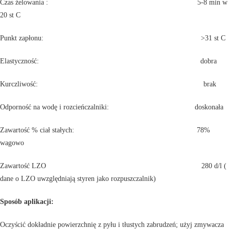
Czas żelowania : 5-8 min w
20 st C
Punkt zapłonu: >31 st C
Elastyczność: dobra
Kurczliwość: brak
Odporność na wodę i rozcieńczalniki: doskonała
Zawartość % ciał stałych: 78%
wagowo
Zawartość LZO 280 d/l (
dane o LZO uwzględniają styren jako rozpuszczalnik)
Sposób aplikacji:
Oczyścić dokładnie powierzchnię z pyłu i tłustych zabrudzeń; użyj zmywacza