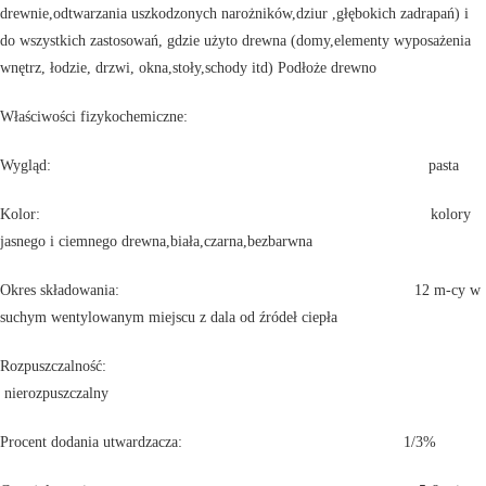
drewnie,odtwarzania uszkodzonych narożników,dziur ,głębokich zadrapań) i
do wszystkich zastosowań, gdzie użyto drewna (domy,elementy wyposażenia
wnętrz, łodzie, drzwi, okna,stoły,schody itd) Podłoże drewno
Właściwości fizykochemiczne:
Wygląd: pasta
Kolor: kolory
jasnego i ciemnego drewna,biała,czarna,bezbarwna
Okres składowania: 12 m-cy w
suchym wentylowanym miejscu z dala od źródeł ciepła
Rozpuszczalność:
nierozpuszczalny
Procent dodania utwardzacza: 1/3%