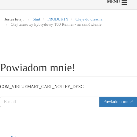
Toggle n
MENU
Jesteś tutaj:
Start
PRODUKTY
Oleje do drewna
Olej tarasowy hybrydowy T60 Renner - na zamówienie
Powiadom mnie!
COM_VIRTUEMART_CART_NOTIFY_DESC