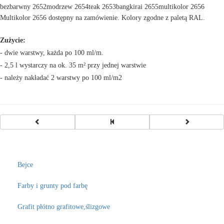
bezbarwny 2652
modrzew 2654
teak 2653
bangkirai 2655
multikolor 2656
Multikolor 2656 dostępny na zamówienie. Kolory zgodne z paletą RAL.
Zużycie:
-
d
wie warstwy, każda po 100 ml/m.
- 2,5 l wystarczy na ok. 35 m² przy jednej warstwie
- należy nakładać 2 warstwy po 100 ml/m2
Bejce
Farby i grunty pod farbę
Grafit płótno grafitowe,ślizgowe