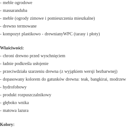
- m
eble ogrodowe
- massaranduba
- meble (ogrody zimowe i pomieszczenia mieszkalne)
- drewno termowane
- kompozyt plastikowo - drewniany
WPC (tarasy i płoty)
Właściwości:
- chroni drewno przed wyschnięciem
- ładnie podkreśla usłojenie
- przeciwdziała szarzeniu drewna (z wyjątkiem wersji bezbarwnej)
- dopasowany kolorem do gatunków drewna: teak, bangkirai, modrzew
- hydrofobowy
- produkt rozpuszczalnikowy
- głęboko wnika
- matowa lazura
Kolory: