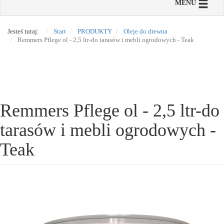
Toggle n
MENU
Jesteś tutaj:
Start
PRODUKTY
Oleje do drewna
Remmers Pflege ol - 2,5 ltr-do tarasów i mebli ogrodowych - Teak
Remmers Pflege ol - 2,5 ltr-do
tarasów i mebli ogrodowych -
Teak